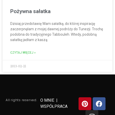
Pożywna sałatka
Dzisiaj przedstawię Wam sałatkę, do której inspirację
zaczerpnęłam z mojej dawnej podróży do Tunezji. Trochę
podobna do tradycyjnego Tabbouleh. Wtedy, podobną
sałatkę jadłam z kaszą
CZYTAJ WIĘCEJ »
2013-02-21
All rights reserved.
O MNIE
|
WSPÓŁPRACA