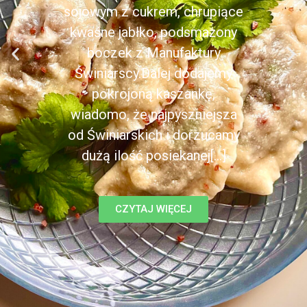
sojowym z cukrem, chrupiące
kwaśne jabłko, podsmażony
boczek z Manufaktury
Świniarscy.Dalej dodajemy
pokrojoną kaszankę,
wiadomo, że najpyszniejsza
od Świniarskich i dorzucamy
dużą ilość posiekanej[...]
CZYTAJ WIĘCEJ