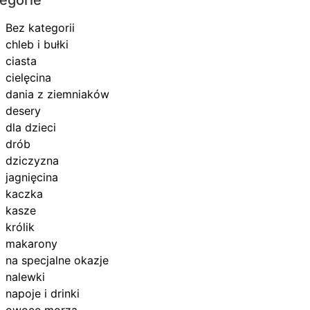
Bez kategorii
chleb i bułki
ciasta
cielęcina
dania z ziemniaków
desery
dla dzieci
drób
dziczyzna
jagnięcina
kaczka
kasze
królik
makarony
na specjalne okazje
nalewki
napoje i drinki
owoce morza