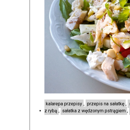
kalarepa przepisy
,
przepis na sałatkę
,
z rybą
,
sałatka z wędzonym pstrągiem
,