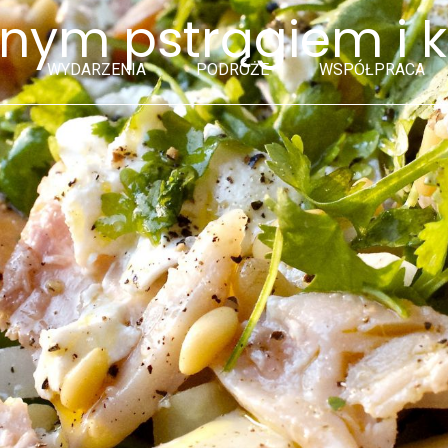
onym pstrągiem i 
WYDARZENIA
PODRÓŻE
WSPÓŁPRACA