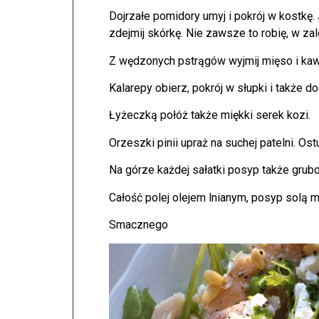
Dojrzałe pomidory umyj i pokrój w kostkę. 
zdejmij skórkę. Nie zawsze to robię, w z
Z wędzonych pstrągów wyjmij mięso i kaw
Kalarepy obierz, pokrój w słupki i także do
Łyżeczką połóż także miękki serek kozi.
Orzeszki pinii upraż na suchej patelni. Ost
Na górze każdej sałatki posyp także grubo
Całość polej olejem lnianym, posyp solą
Smacznego