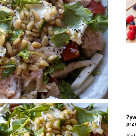
Żyw
prz
Kat