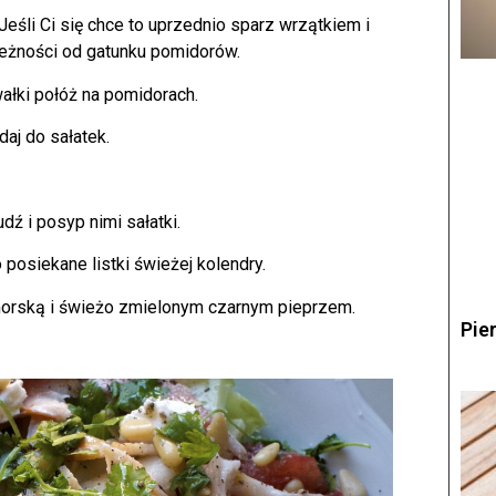
Jeśli Ci się chce to uprzednio sparz wrzątkiem i
ależności od gatunku pomidorów.
ałki połóż na pomidorach.
daj do sałatek.
udź i posyp nimi sałatki.
 posiekane listki świeżej kolendry.
 morską i świeżo zmielonym czarnym pieprzem.
Pie