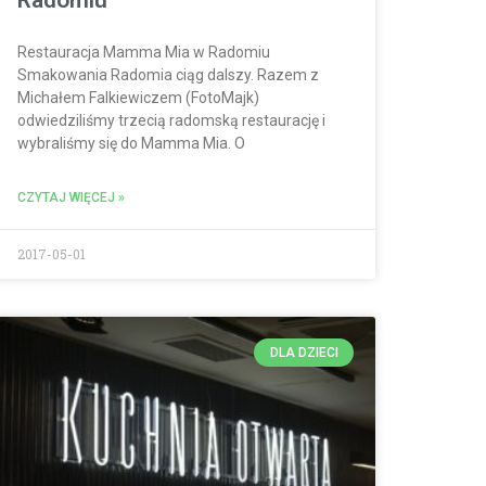
Restauracja Mamma Mia w Radomiu
Smakowania Radomia ciąg dalszy. Razem z
Michałem Falkiewiczem (FotoMajk)
odwiedziliśmy trzecią radomską restaurację i
wybraliśmy się do Mamma Mia. O
CZYTAJ WIĘCEJ »
2017-05-01
DLA DZIECI