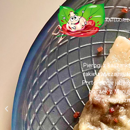
KATEGORIE
Pierogi z kaszank
takie zwyczajne, 
Porto, occie jabł
boczek z Manufa
najpyszn