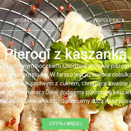
WYDARZENIA
PODRÓŻE
WSPÓŁPRACA
Pierogi z kaszanką
ą i wędzonym boczkiem Chodźcie zrobimy pierogi z
to jest po prostu hit! W farszu jest czerwona cebul
kowym, sosie sojowym z cukrem, chrupiące kwaśne 
ktury Świniarscy.Dalej dodajemy pokrojoną kasza
iejsza od Świniarskich i dorzucamy dużą ilość posiek
CZYTAJ WIĘCEJ