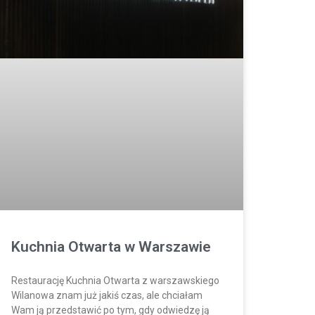
Kuchnia Otwarta w Warszawie
Restaurację Kuchnia Otwarta z warszawskiego
Wilanowa znam już jakiś czas, ale chciałam
Wam ją przedstawić po tym, gdy odwiedzę ją