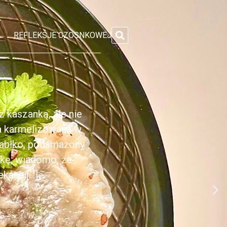
REFLEKSJE CZOSNKOWEJ
 kaszanką, ale nie
ka karmelizowana w
jabłko, podsmażony
nkę, wiadomo, że
anej[...]