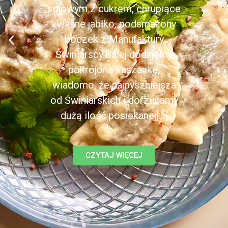
sojowym z cukrem, chrupiące
kwaśne jabłko, podsmażony
boczek z Manufaktury
Świniarscy.Dalej dodajemy
pokrojoną kaszankę,
wiadomo, że najpyszniejsza
od Świniarskich i dorzucamy
dużą ilość posiekanej[...]
CZYTAJ WIĘCEJ