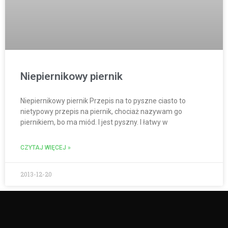
Niepiernikowy piernik
Niepiernikowy piernik Przepis na to pyszne ciasto to
nietypowy przepis na piernik, chociaż nazywam go
piernikiem, bo ma miód. I jest pyszny. I łatwy w
CZYTAJ WIĘCEJ »
2013-12-20