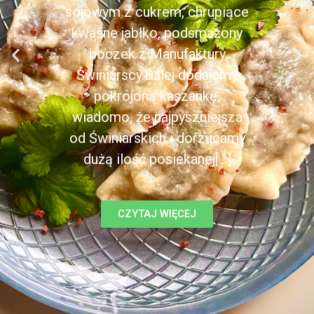
sojowym z cukrem, chrupiące
kwaśne jabłko, podsmażony
boczek z Manufaktury
Świniarscy.Dalej dodajemy
pokrojoną kaszankę,
wiadomo, że najpyszniejsza
od Świniarskich i dorzucamy
dużą ilość posiekanej[...]
CZYTAJ WIĘCEJ