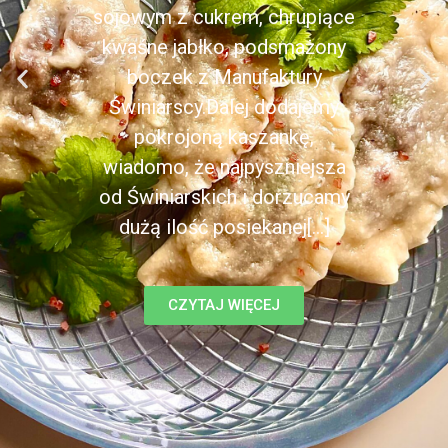
sojowym z cukrem, chrupiące
kwaśne jabłko, podsmażony
boczek z Manufaktury
Świniarscy.Dalej dodajemy
pokrojoną kaszankę,
wiadomo, że najpyszniejsza
od Świniarskich i dorzucamy
dużą ilość posiekanej[...]
CZYTAJ WIĘCEJ