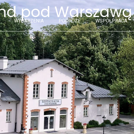
end pod Warszawą
WYDARZENIA
PODRÓŻE
WSPÓŁPRACA