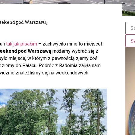
weekend pod Warszawą
u i
tak jak pisałam
– zachwyciło mnie to miejsce!
weekend pod Warszawą
możemy wybrać się z
było miejsce, w którym z pewnością zjemy coś
dziemy do Pałacu. Podróż z Radomia zajęła nam
awicznie znaleźliśmy się na weekendowych