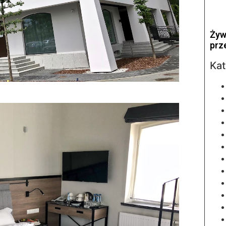
Żyw
prz
Kat