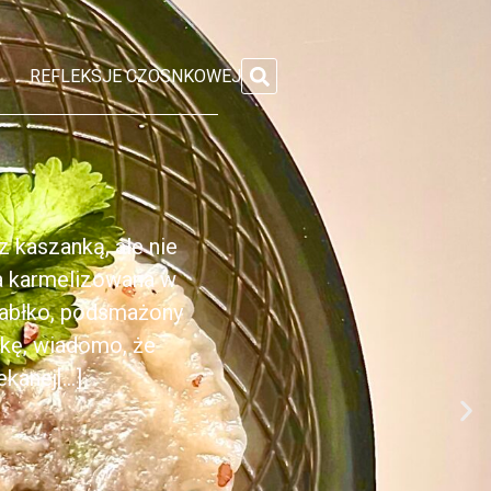
REFLEKSJE CZOSNKOWEJ
 kaszanką, ale nie
ka karmelizowana w
jabłko, podsmażony
nkę, wiadomo, że
anej[...]