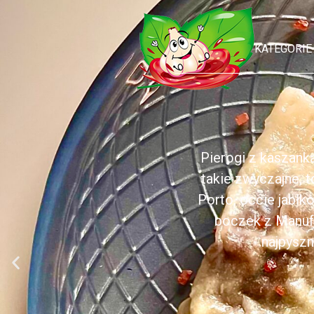
KATEGORIE
Pierogi z kaszank
takie zwyczajne, 
Porto, occie jabł
boczek z Manufa
najpyszn