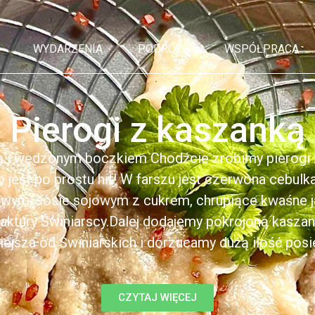
WYDARZENIA
PODRÓŻE
WSPÓŁPRACA
Pierogi z kaszanką
ą i wędzonym boczkiem Chodźcie zrobimy pierogi z
to jest po prostu hit! W farszu jest czerwona cebul
kowym, sosie sojowym z cukrem, chrupiące kwaśne 
ktury Świniarscy.Dalej dodajemy pokrojoną kasza
iejsza od Świniarskich i dorzucamy dużą ilość posiek
CZYTAJ WIĘCEJ