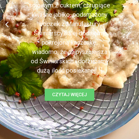
sojowym z cukrem, chrupiące
kwaśne jabłko, podsmażony
boczek z Manufaktury
Świniarscy.Dalej dodajemy
pokrojoną kaszankę,
wiadomo, że najpyszniejsza
od Świniarskich i dorzucamy
dużą ilość posiekanej[...]
CZYTAJ WIĘCEJ