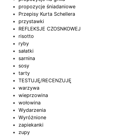
propozycje śniadaniowe
Przepisy Kurta Schellera
przystawki
REFLEKSJE CZOSNKOWEJ
risotto
ryby
sałatki
sarnina
sosy
tarty
TESTUJĘ/RECENZUJĘ
warzywa
wieprzowina
wołowina
Wydarzenia
Wyróżnione
zapiekanki
zupy