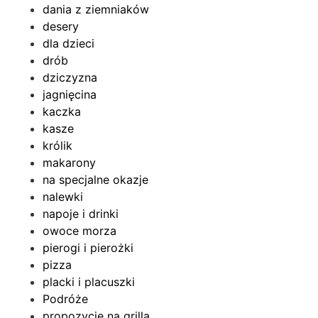
dania z ziemniaków
desery
dla dzieci
drób
dziczyzna
jagnięcina
kaczka
kasze
królik
makarony
na specjalne okazje
nalewki
napoje i drinki
owoce morza
pierogi i pierożki
pizza
placki i placuszki
Podróże
propozycje na grilla