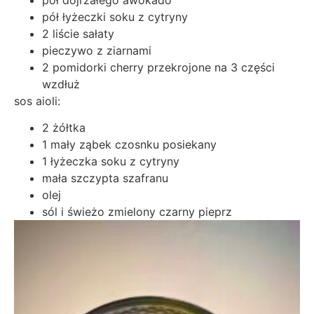
pół dojrzałego awokado
pół łyżeczki soku z cytryny
2 liście sałaty
pieczywo z ziarnami
2 pomidorki cherry przekrojone na 3 części
wzdłuż
sos aioli:
2 żółtka
1 mały ząbek czosnku posiekany
1 łyżeczka soku z cytryny
mała szczypta szafranu
olej
sól i świeżo zmielony czarny pieprz