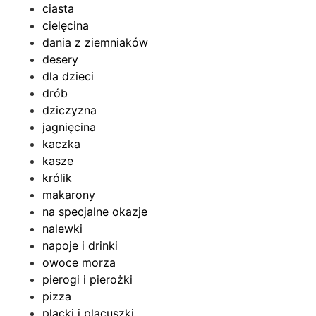
ciasta
cielęcina
dania z ziemniaków
desery
dla dzieci
drób
dziczyzna
jagnięcina
kaczka
kasze
królik
makarony
na specjalne okazje
nalewki
napoje i drinki
owoce morza
pierogi i pierożki
pizza
placki i placuszki