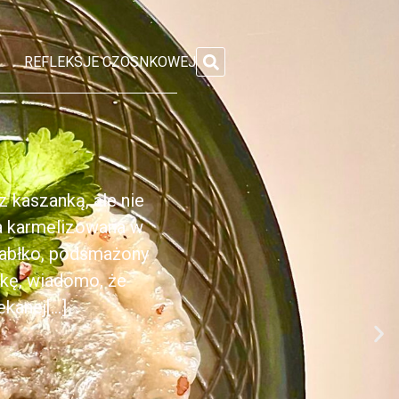
REFLEKSJE CZOSNKOWEJ
 kaszanką, ale nie
ka karmelizowana w
jabłko, podsmażony
nkę, wiadomo, że
anej[...]