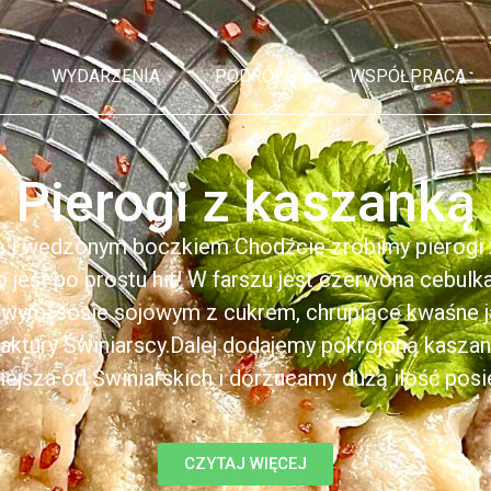
WYDARZENIA
PODRÓŻE
WSPÓŁPRACA
Pierogi z kaszanką
ą i wędzonym boczkiem Chodźcie zrobimy pierogi z
to jest po prostu hit! W farszu jest czerwona cebul
kowym, sosie sojowym z cukrem, chrupiące kwaśne 
ktury Świniarscy.Dalej dodajemy pokrojoną kasza
iejsza od Świniarskich i dorzucamy dużą ilość posiek
CZYTAJ WIĘCEJ