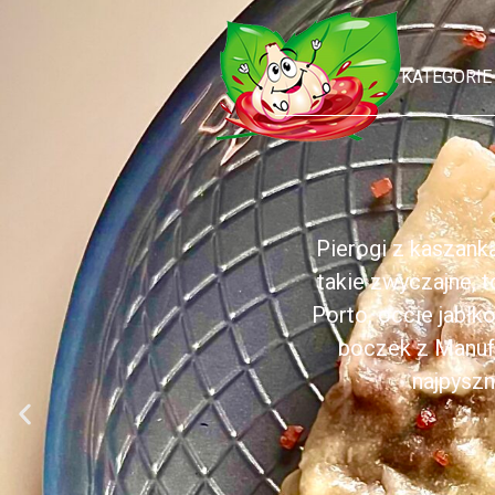
KATEGORIE
Pierogi z kaszank
takie zwyczajne, 
Porto, occie jabł
boczek z Manufa
najpyszn