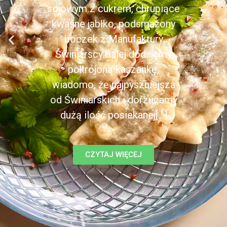
sojowym z cukrem, chrupiące
kwaśne jabłko, podsmażony
boczek z Manufaktury
Świniarscy.Dalej dodajemy
pokrojoną kaszankę,
wiadomo, że najpyszniejsza
od Świniarskich i dorzucamy
dużą ilość posiekanej[...]
CZYTAJ WIĘCEJ