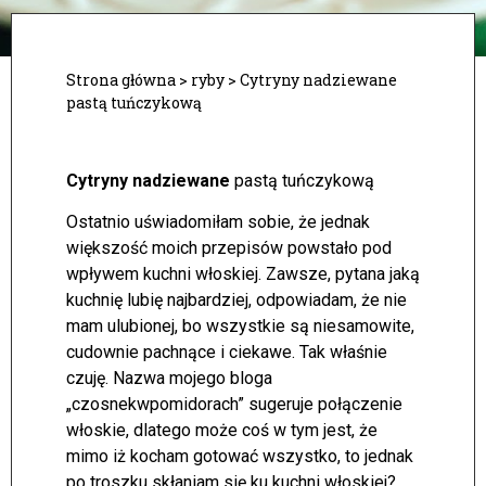
Strona główna
>
ryby
>
Cytryny nadziewane
pastą tuńczykową
Cytryny nadziewane
pastą tuńczykową
Ostatnio uświadomiłam sobie, że jednak
większość moich przepisów powstało pod
wpływem kuchni włoskiej. Zawsze, pytana jaką
kuchnię lubię najbardziej, odpowiadam, że nie
mam ulubionej, bo wszystkie są niesamowite,
cudownie pachnące i ciekawe. Tak właśnie
czuję.
Nazwa mojego bloga
„czosnekwpomidorach” sugeruje połączenie
włoskie, dlatego może coś w tym jest, że
mimo iż kocham gotować wszystko, to jednak
po troszku skłaniam się ku kuchni włoskiej?