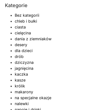
Kategorie
Bez kategorii
chleb i bułki
ciasta
cielęcina
dania z ziemniaków
desery
dla dzieci
drób
dziczyzna
jagnięcina
kaczka
kasze
królik
makarony
na specjalne okazje
nalewki
napoje i drinki