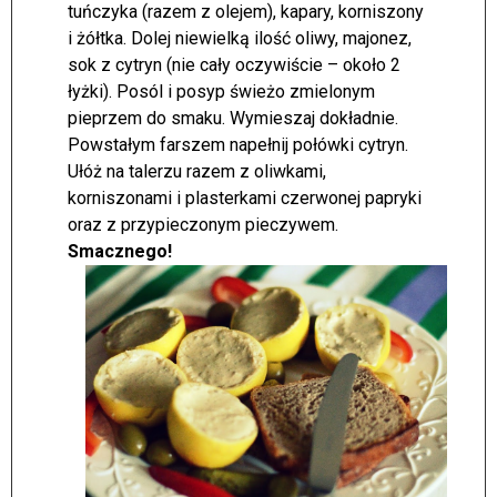
tuńczyka (razem z olejem), kapary, korniszony
i żółtka. Dolej niewielką ilość oliwy, majonez,
sok z cytryn (nie cały oczywiście – około 2
łyżki). Posól i posyp świeżo zmielonym
pieprzem do smaku. Wymieszaj dokładnie.
Powstałym farszem napełnij połówki cytryn.
Ułóż na talerzu razem z oliwkami,
korniszonami i plasterkami czerwonej papryki
oraz z przypieczonym pieczywem.
Smacznego!