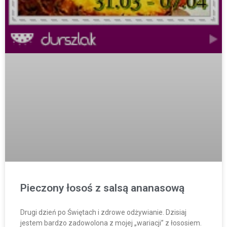
Pieczony łosoś z salsą ananasową
Drugi dzień po Świętach i zdrowe odżywianie. Dzisiaj
jestem bardzo zadowolona z mojej „wariacji” z łososiem.