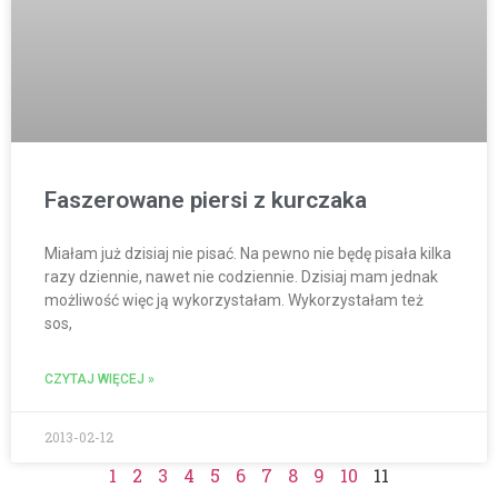
Faszerowane piersi z kurczaka
Miałam już dzisiaj nie pisać. Na pewno nie będę pisała kilka
razy dziennie, nawet nie codziennie. Dzisiaj mam jednak
możliwość więc ją wykorzystałam. Wykorzystałam też
sos,
CZYTAJ WIĘCEJ »
2013-02-12
1
2
3
4
5
6
7
8
9
10
11