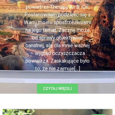
powietrza Therapy Air® iOn.
Postanowiłam podzielić się z
Wami moimi spostrzeżeniami
na jego temat. Zacznę może
od sprawy obiektywnie
banalnej, ale dla mnie ważnej
– wygląd oczyszczacza
powietrza. Zaskakujące było
to, że nie zajmuje[...]
CZYTAJ WIĘCEJ