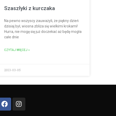
Szaszłyki z kurczaka
Na pewno wszyscy zauważyli, że piękny dzień
dzisiaj był, wiosna zbliża się wielkimi krokami!
Hurra, nie mogę się już doczekać aż będę mogła
całe dnie
CZYTAJ WIĘCEJ »
2013-03-05