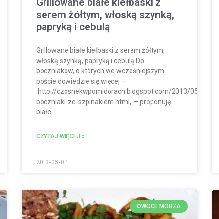
Grillowane białe kiełbaski z
serem żółtym, włoską szynką,
papryką i cebulą
Grillowane białe kiełbaski z serem żółtym,
włoską szynką, papryką i cebulą Do
boczniaków, o których we wcześniejszym
poście dowiedzie się więcej –
http://czosnekwpomidorach.blogspot.com/2013/05/grillo
boczniaki-ze-szpinakiem.html, – proponuję
białe
CZYTAJ WIĘCEJ »
2013-05-07
OWOCE MORZA