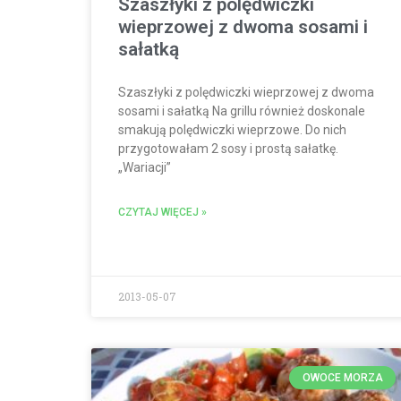
Szaszłyki z polędwiczki
wieprzowej z dwoma sosami i
sałatką
Szaszłyki z polędwiczki wieprzowej z dwoma
sosami i sałatką Na grillu również doskonale
smakują polędwiczki wieprzowe. Do nich
przygotowałam 2 sosy i prostą sałatkę.
„Wariacji”
CZYTAJ WIĘCEJ »
2013-05-07
OWOCE MORZA