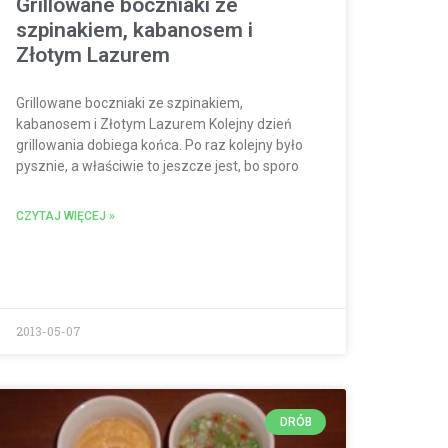
Grillowane boczniaki ze
szpinakiem, kabanosem i
Złotym Lazurem
Grillowane boczniaki ze szpinakiem,
kabanosem i Złotym Lazurem Kolejny dzień
grillowania dobiega końca. Po raz kolejny było
pysznie, a właściwie to jeszcze jest, bo sporo
wane-
CZYTAJ WIĘCEJ »
2013-05-07
DRÓB