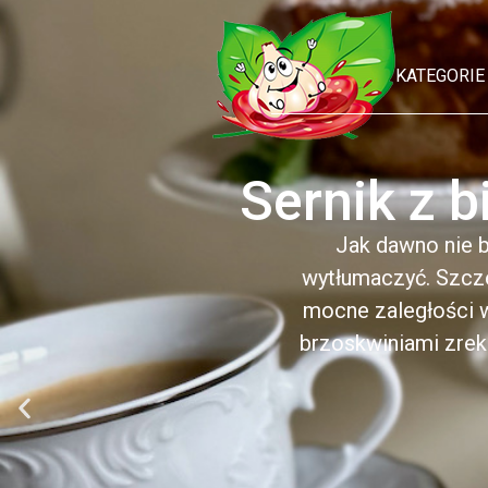
KATEGORIE
Sernik z b
Jak dawno nie b
wytłumaczyć. Szcz
mocne zaległości w
brzoskwiniami zrek