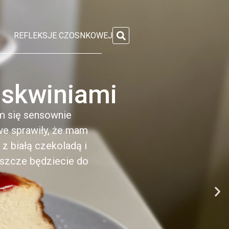
REFLEKSJE CZOSNKOWEJ
zoskwiniami
m się sensownie
e sprawiły, że mam
z białą czekoladą i
eszcze będziecie do