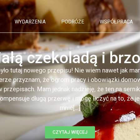
WYDARZENIA
PODRÓŻE
WSPÓŁPRACA
iałą czekoladą i br
yło tutaj nowego przepisu! Nie wiem nawet jak ma
erze przyznam, że ogrom pracy i obowiązki domow
 przepisach. Mam jednak nadzieję, że ten na sernik 
ompensuje długą przerwę i mogę liczyć na to, że j
mnie[...]
CZYTAJ WIĘCEJ