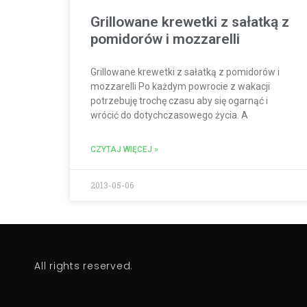
Grillowane krewetki z sałatką z
pomidorów i mozzarelli
Grillowane krewetki z sałatką z pomidorów i
mozzarelli Po każdym powrocie z wakacji
potrzebuję trochę czasu aby się ogarnąć i
wrócić do dotychczasowego życia. A
CZYTAJ WIĘCEJ »
2013-05-06
All rights reserved.