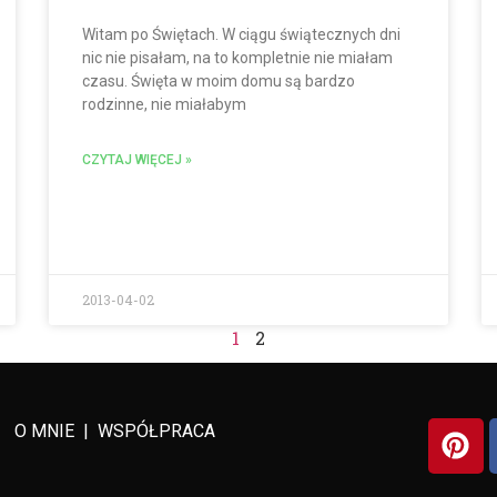
Witam po Świętach. W ciągu świątecznych dni
nic nie pisałam, na to kompletnie nie miałam
czasu. Święta w moim domu są bardzo
rodzinne, nie miałabym
CZYTAJ WIĘCEJ »
2013-04-02
1
2
O MNIE
|
WSPÓŁPRACA