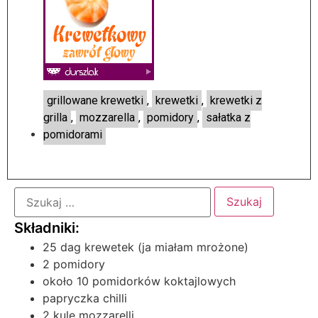
grillowane krewetki
,
krewetki
,
krewetki z
grilla
,
mozzarella
,
pomidory
,
sałatka z
pomidorami
25 dag krewetek (ja miałam mrożone)
2 pomidory
około 10 pomidorków koktajlowych
papryczka chilli
2 kule mozzarelli