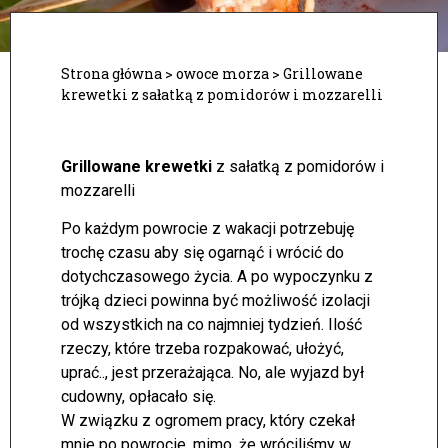
Strona główna
>
owoce morza
>
Grillowane
krewetki z sałatką z pomidorów i mozzarelli
Grillowane krewetki
z sałatką z pomidorów i
mozzarelli
Po każdym powrocie z wakacji potrzebuję
trochę czasu aby się ogarnąć i wrócić do
dotychczasowego życia. A po wypoczynku z
trójką dzieci powinna być możliwość izolacji
od wszystkich na co najmniej tydzień.
Ilość
rzeczy, które trzeba rozpakować, ułożyć,
uprać.., jest przerażająca. No, ale wyjazd był
cudowny, opłacało się.
W związku z ogromem pracy, który czekał
mnie po powrocie, mimo, że wróciliśmy w