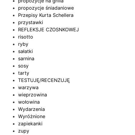
propozycje na grilla
propozycje śniadaniowe
Przepisy Kurta Schellera
przystawki
REFLEKSJE CZOSNKOWEJ
risotto
ryby
sałatki
sarnina
sosy
tarty
TESTUJĘ/RECENZUJĘ
warzywa
wieprzowina
wołowina
Wydarzenia
Wyróżnione
zapiekanki
zupy