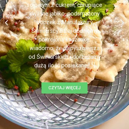
sojowym z cukrem, chrupiące
kwaśne jabłko, podsmażony
boczek z Manufaktury
Świniarscy.Dalej dodajemy
pokrojoną kaszankę,
wiadomo, że najpyszniejsza
od Świniarskich i dorzucamy
dużą ilość posiekanej[...]
CZYTAJ WIĘCEJ