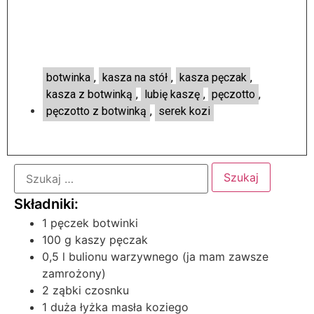
botwinka
,
kasza na stół
,
kasza pęczak
,
kasza z botwinką
,
lubię kaszę
,
pęczotto
,
pęczotto z botwinką
,
serek kozi
1 pęczek botwinki
100 g kaszy pęczak
0,5 l bulionu warzywnego (ja mam zawsze
zamrożony)
2 ząbki czosnku
1 duża łyżka masła koziego