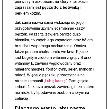
pierwszym przepisem, na który z tej okazji
zapraszam jest
pęczotto z botwinką
i
serkiem kozim.
Jak sama nazwa dania wskazuje do jego
przygotowania użyłam jęczmiennej kaszy
pęczak. Kasza ta, zawiera bardzo dużo
błonnika, co zapobiega zaparciom oraz bólom
brzucha i wspomaga odchudzanie. Obniża
także poziom cholesterolu we krwi. Pęczak
jest bogatym źródłem witamin z grupy B oraz
witaminy E, zawiera węglowodany oraz
minerały: magnez, fosfor, cynk, selen, mangan i
miedź. Więcej o pęczaku przeczytacie na
stronie kampanii
„Lubię kaszę”
. Pamiętajcie
jednak, że kasza pęczak zawiera gluten, zatem
nie może być podawana osobom chorym na
celiakię.
Dlaczego warto, aby nasze