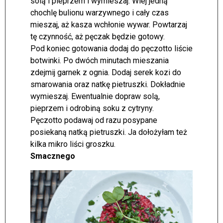
solą i pieprzem i wymieszaj. Wlej jedną
chochlę bulionu warzywnego i cały czas
mieszaj, aż kasza wchłonie wywar. Powtarzaj
tę czynność, aż pęczak będzie gotowy.
Pod koniec gotowania dodaj do pęczotto liście
botwinki. Po dwóch minutach mieszania
zdejmij garnek z ognia. Dodaj serek kozi do
smarowania oraz natkę pietruszki. Dokładnie
wymieszaj. Ewentualnie dopraw solą,
pieprzem i odrobiną soku z cytryny.
Pęczotto podawaj od razu posypane
posiekaną natką pietruszki. Ja dołożyłam też
kilka mikro liści groszku.
Smacznego