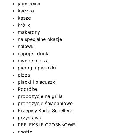
jagnięcina
kaczka
kasze
królik
makarony
na specjalne okazje
nalewki
napoje i drinki
owoce morza
pierogi i pierożki
pizza
placki i placuszki
Podróże
propozycje na grilla
propozycje śniadaniowe
Przepisy Kurta Schellera
przystawki
REFLEKSJE CZOSNKOWEJ
risotto