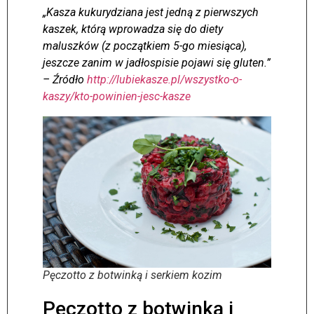
„Kasza kukurydziana jest jedną z pierwszych
kaszek, którą wprowadza się do diety
maluszków (z początkiem 5-go miesiąca),
jeszcze zanim w jadłospisie pojawi się gluten.”
– Źródło
http://lubiekasze.pl/wszystko-o-
kaszy/kto-powinien-jesc-kasze
Pęczotto z botwinką i serkiem kozim
Pęczotto z botwinką i