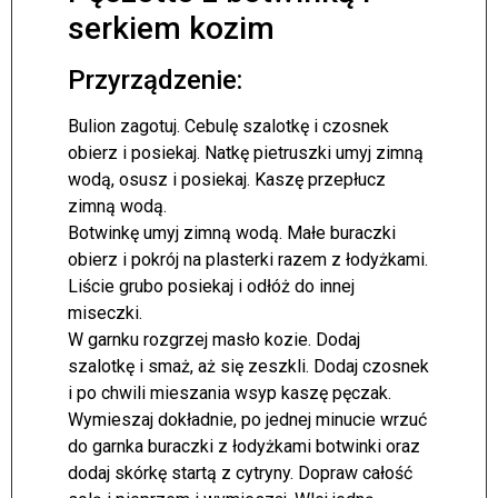
serkiem kozim
Przyrządzenie:
Bulion zagotuj. Cebulę szalotkę i czosnek
obierz i posiekaj. Natkę pietruszki umyj zimną
wodą, osusz i posiekaj. Kaszę przepłucz
zimną wodą.
Botwinkę umyj zimną wodą. Małe buraczki
obierz i pokrój na plasterki razem z łodyżkami.
Liście grubo posiekaj i odłóż do innej
miseczki.
W garnku rozgrzej masło kozie. Dodaj
szalotkę i smaż, aż się zeszkli. Dodaj czosnek
i po chwili mieszania wsyp kaszę pęczak.
Wymieszaj dokładnie, po jednej minucie wrzuć
do garnka buraczki z łodyżkami botwinki oraz
dodaj skórkę startą z cytryny. Dopraw całość