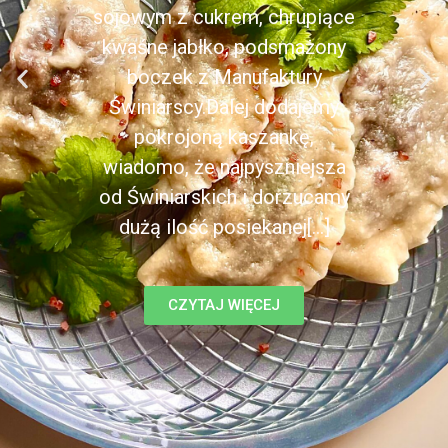
sojowym z cukrem, chrupiące
kwaśne jabłko, podsmażony
boczek z Manufaktury
Świniarscy.Dalej dodajemy
pokrojoną kaszankę,
wiadomo, że najpyszniejsza
od Świniarskich i dorzucamy
dużą ilość posiekanej[...]
CZYTAJ WIĘCEJ