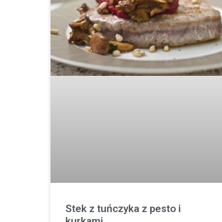
Stek z tuńczyka z pesto i
kurkami