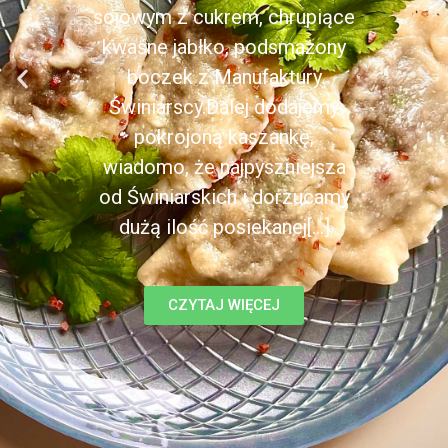
sojowym z cukrem, chrupiące
kwaśne jabłko, podsmażony
boczek z Manufaktury
Świniarscy.Dalej dodajemy
pokrojoną kaszankę,
wiadomo, że najpyszniejsza
od Świniarskich i dorzucamy
dużą ilość posiekanej[...]
CZYTAJ WIĘCEJ