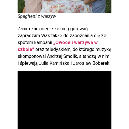
Spaghetti z warzyw
Zanim zaczniecie ze mną gotować,
zapraszam Was także do zapoznania się ze
spotem kampanii
„Owoce i warzywa w
szkole”
oraz teledyskiem, do którego muzykę
skomponował Andrzej Smolik, a tańczą w nim
i śpiewają Julia Kamińska i Jarosław Boberek: