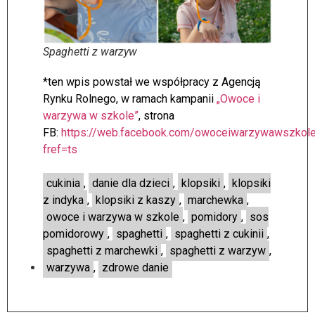
Spaghetti z warzyw
*ten wpis powstał we współpracy z Agencją
Rynku Rolnego, w ramach kampanii
„Owoce i
warzywa w szkole”
, strona
FB:
https://web.facebook.com/owoceiwarzywawszkol
fref=ts
cukinia
,
danie dla dzieci
,
klopsiki
,
klopsiki
z indyka
,
klopsiki z kaszy
,
marchewka
,
owoce i warzywa w szkole
,
pomidory
,
sos
pomidorowy
,
spaghetti
,
spaghetti z cukinii
,
spaghetti z marchewki
,
spaghetti z warzyw
,
warzywa
,
zdrowe danie