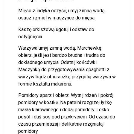
Mięso z indyka oczyść, umyj zimną wodą,
osusz i zmiel w maszynce do mięsa.
Kaszę orkiszową ugotuj i odstaw do
ostygnięcia.
Warzywa umyj zimną wodą. Marchewkę
obierz, jeśli jest bardzo brudna i trudna do
dokładnego umycia. Odetnij końcówki.
Maszynką do przygotowywania spaghetti z
warzyw bądź obieraczką przygotuj warzywa w
formie kształtu makaronu.
Pomidory sparz i obierz. Wytnij rdzeń i pokrój
pomidory w kostkę. Na patelni rozgrzej łyżkę
masła klarowanego i dodaj pomidory. Lekko
posól i duś sos pod przykryciem. Od czasu do
czasu przemieszaj i delikatnie rozgniataj
pomidory.