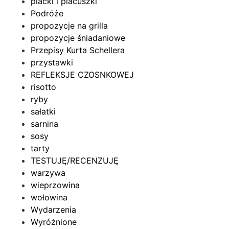
placki i placuszki
Podróże
propozycje na grilla
propozycje śniadaniowe
Przepisy Kurta Schellera
przystawki
REFLEKSJE CZOSNKOWEJ
risotto
ryby
sałatki
sarnina
sosy
tarty
TESTUJĘ/RECENZUJĘ
warzywa
wieprzowina
wołowina
Wydarzenia
Wyróżnione