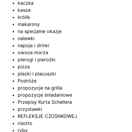
kaczka
kasze
królik
makarony
na specjalne okazje
nalewki
napoje i drinki
owoce morza
pierogi i pierożki
pizza
placki i placuszki
Podróże
propozycje na grilla
propozycje śniadaniowe
Przepisy Kurta Schellera
przystawki
REFLEKSJE CZOSNKOWEJ
risotto
ryby