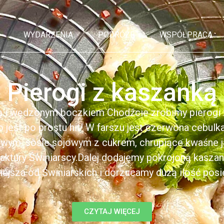
WYDARZENIA
PODRÓŻE
WSPÓŁPRACA
Pierogi z kaszanką
ą i wędzonym boczkiem Chodźcie zrobimy pierogi z
to jest po prostu hit! W farszu jest czerwona cebul
kowym, sosie sojowym z cukrem, chrupiące kwaśne 
ktury Świniarscy.Dalej dodajemy pokrojoną kasza
iejsza od Świniarskich i dorzucamy dużą ilość posiek
CZYTAJ WIĘCEJ