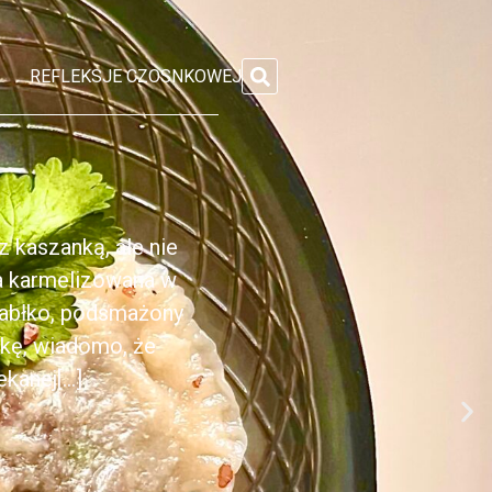
REFLEKSJE CZOSNKOWEJ
 kaszanką, ale nie
ka karmelizowana w
jabłko, podsmażony
nkę, wiadomo, że
anej[...]