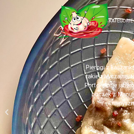
KATEGORIE
Pierogi z kaszank
takie zwyczajne, 
Porto, occie jabł
boczek z Manufa
najpyszn