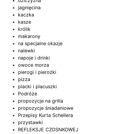
dziczyzna
jagnięcina
kaczka
kasze
królik
makarony
na specjalne okazje
nalewki
napoje i drinki
owoce morza
pierogi i pierożki
pizza
placki i placuszki
Podróże
propozycje na grilla
propozycje śniadaniowe
Przepisy Kurta Schellera
przystawki
REFLEKSJE CZOSNKOWEJ