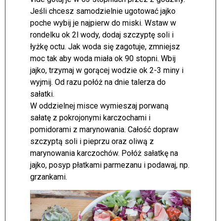
Jeśli chcesz samodzielnie ugotować jajko
poche wybij je najpierw do miski. Wstaw w
rondelku ok 2l wody, dodaj szczyptę soli i
łyżkę octu. Jak woda się zagotuje, zmniejsz
moc tak aby woda miała ok 90 stopni. Wbij
jajko, trzymaj w gorącej wodzie ok 2-3 miny i
wyjmij. Od razu połóż na dnie talerza do
sałatki.
W oddzielnej misce wymieszaj porwaną
sałatę z pokrojonymi karczochami i
pomidorami z marynowania. Całość dopraw
szczyptą soli i pieprzu oraz oliwą z
marynowania karczochów. Połóż sałatkę na
jajko, posyp płatkami parmezanu i podawaj, np.
grzankami.