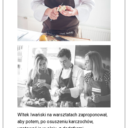
WItek Iwański na warsztatach zaproponował,
aby potem, po osuszeniu karczochów,