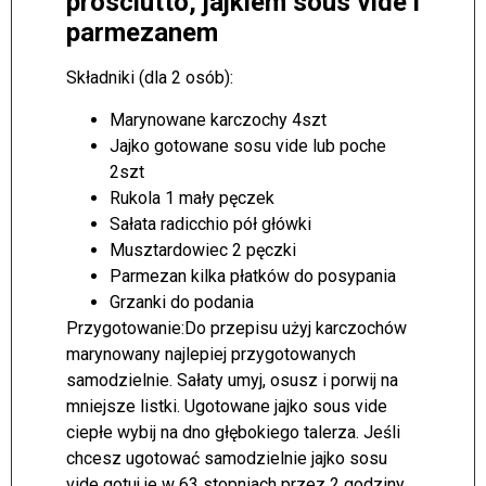
prosciutto, jajkiem sous vide i
parmezanem
Składniki (dla 2 osób):
Marynowane karczochy 4szt
Jajko gotowane sosu vide lub poche
2szt
Rukola 1 mały pęczek
Sałata radicchio pół główki
Musztardowiec 2 pęczki
Parmezan kilka płatków do posypania
Grzanki do podania
Przygotowanie:
Do przepisu użyj karczochów
marynowany najlepiej przygotowanych
samodzielnie. Sałaty umyj, osusz i porwij na
mniejsze listki. Ugotowane jajko sous vide
ciepłe wybij na dno głębokiego talerza. Jeśli
chcesz ugotować samodzielnie jajko sosu
vide gotuj je w 63 stopniach przez 2 godziny.