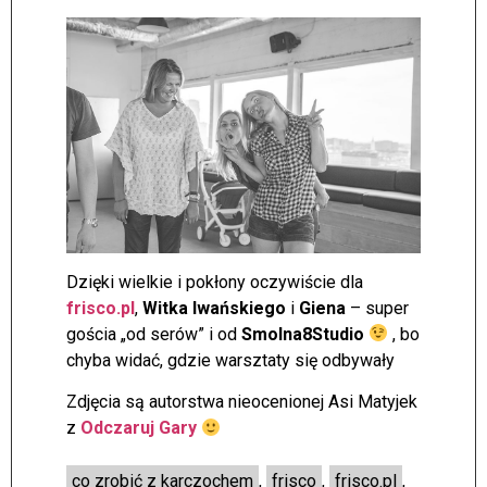
Dzięki wielkie i pokłony oczywiście dla
frisco.pl
,
Witka Iwańskiego
i
Giena
– super
gościa „od serów” i od
Smolna8Studio
, bo
chyba widać, gdzie warsztaty się odbywały
Zdjęcia są autorstwa nieocenionej Asi Matyjek
z
Odczaruj Gary
co zrobić z karczochem
,
frisco
,
frisco.pl
,