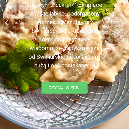
sojowym z cukrem, chrupiące
kwaśne jabłko, podsmażony
boczek z Manufaktury
Świniarscy.Dalej dodajemy
pokrojoną kaszankę,
wiadomo, że najpyszniejsza
od Świniarskich i dorzucamy
dużą ilość posiekanej[...]
CZYTAJ WIĘCEJ