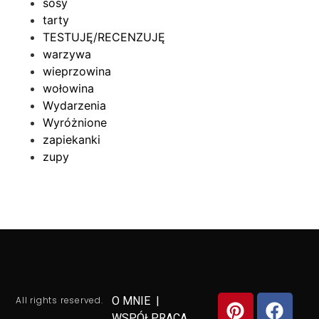
sosy
tarty
TESTUJĘ/RECENZUJĘ
warzywa
wieprzowina
wołowina
Wydarzenia
Wyróżnione
zapiekanki
zupy
All rights reserved.
O MNIE
|
WSPÓŁPRACA