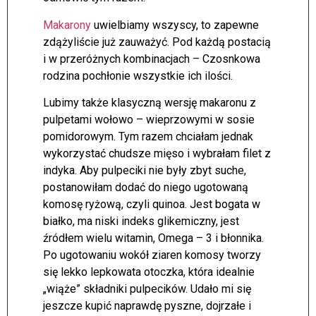
Makarony
uwielbiamy wszyscy, to zapewne
zdążyliście już zauważyć. Pod każdą postacią
i w przeróżnych kombinacjach – Czosnkowa
rodzina pochłonie wszystkie ich ilości.
Lubimy także klasyczną wersję makaronu z
pulpetami wołowo – wieprzowymi w sosie
pomidorowym. Tym razem chciałam jednak
wykorzystać chudsze mięso i wybrałam filet z
indyka. Aby pulpeciki nie były zbyt suche,
postanowiłam dodać do niego ugotowaną
komosę ryżową, czyli quinoa. Jest bogata w
białko, ma niski indeks glikemiczny, jest
źródłem wielu witamin, Omega – 3 i błonnika.
Po ugotowaniu wokół ziaren komosy tworzy
się lekko lepkowata otoczka, która idealnie
„wiąże” składniki pulpecików. Udało mi się
jeszcze kupić naprawdę pyszne, dojrzałe i