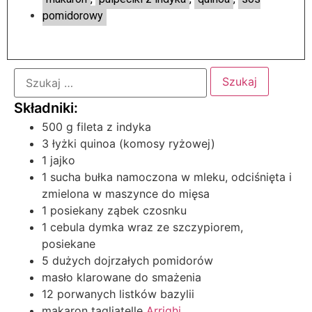
pomidorowy
500 g fileta z indyka
3 łyżki quinoa (komosy ryżowej)
1 jajko
1 sucha bułka namoczona w mleku, odciśnięta i
zmielona w maszynce do mięsa
1 posiekany ząbek czosnku
1 cebula dymka wraz ze szczypiorem,
posiekane
5 dużych dojrzałych pomidorów
masło klarowane do smażenia
12 porwanych listków bazylii
makaron tagliatelle
Arrighi