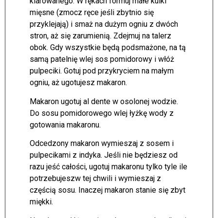
klarowanego. W rękach formuj małe kulki
mięsne (zmocz ręce jeśli zbytnio się
przyklejają) i smaż na dużym ogniu z dwóch
stron, aż się zarumienią. Zdejmuj na talerz
obok. Gdy wszystkie będą podsmażone, na tą
samą patelnię wlej sos pomidorowy i włóż
pulpeciki. Gotuj pod przykryciem na małym
ogniu, aż ugotujesz makaron.
Makaron ugotuj al dente w osolonej wodzie.
Do sosu pomidorowego wlej łyżkę wody z
gotowania makaronu.
Odcedzony makaron wymieszaj z sosem i
pulpecikami z indyka. Jeśli nie będziesz od
razu jeść całości, ugotuj makaronu tylko tyle ile
potrzebujeszw tej chwili i wymieszaj z
częścią sosu. Inaczej makaron stanie się zbyt
miękki.