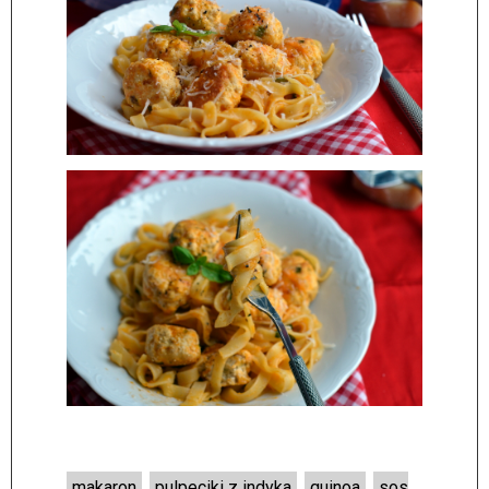
makaron
,
pulpeciki z indyka
,
quinoa
,
sos