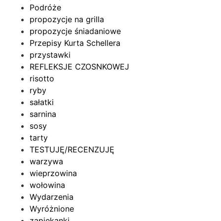
Podróże
propozycje na grilla
propozycje śniadaniowe
Przepisy Kurta Schellera
przystawki
REFLEKSJE CZOSNKOWEJ
risotto
ryby
sałatki
sarnina
sosy
tarty
TESTUJĘ/RECENZUJĘ
warzywa
wieprzowina
wołowina
Wydarzenia
Wyróżnione
zapiekanki