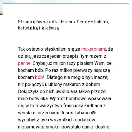
Strona główna
>
dla dzieci
>
Penne z bobem,
botwinką i kiełbasą
Tak ostatnio stęskniłam się za
makaronami
, że
dzisiaj jeszcze jeden przepis, tym razem z
penne
. Chyba już milion razy pisałam Wam, że
kocham bób. Po raz milion pierwszy napiszę –
kocham
bób
!. Dlatego nie mogło być inaczej
niż połączyć ulubiony makaron z bobem.
Dołączyła do nich uwielbiana także przeze
mnie botwinka. Wprost bombowo wpasowała
się w to towarzystwo francuska kiełbasa z
włoskimi orzechami. A sos Tabasco®
wydobył z tych wszystkich dodatków
niesamowite smaki i powstało danie idealne.