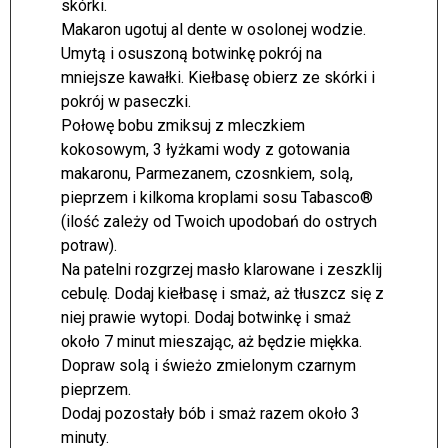
skórki.
Makaron ugotuj al dente w osolonej wodzie.
Umytą i osuszoną botwinkę pokrój na
mniejsze kawałki. Kiełbasę obierz ze skórki i
pokrój w paseczki.
Połowę bobu zmiksuj z mleczkiem
kokosowym, 3 łyżkami wody z gotowania
makaronu, Parmezanem, czosnkiem, solą,
pieprzem i kilkoma kroplami sosu Tabasco®
(ilość zależy od Twoich upodobań do ostrych
potraw).
Na patelni rozgrzej masło klarowane i zeszklij
cebulę. Dodaj kiełbasę i smaż, aż tłuszcz się z
niej prawie wytopi. Dodaj botwinkę i smaż
około 7 minut mieszając, aż będzie miękka.
Dopraw solą i świeżo zmielonym czarnym
pieprzem.
Dodaj pozostały bób i smaż razem około 3
minuty.