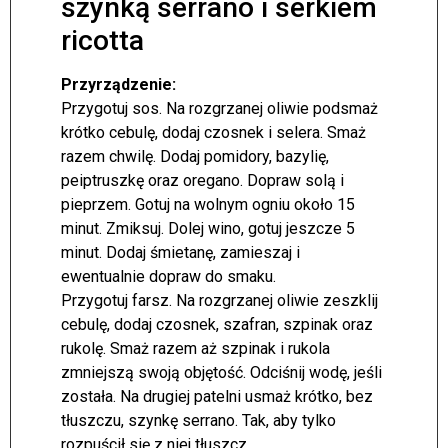
szynką serrano i serkiem
ricotta
Przyrządzenie:
Przygotuj sos. Na rozgrzanej oliwie podsmaż
krótko cebulę, dodaj czosnek i selera. Smaż
razem chwilę. Dodaj pomidory, bazylię,
peiptruszkę oraz oregano. Dopraw solą i
pieprzem. Gotuj na wolnym ogniu około 15
minut. Zmiksuj. Dolej wino, gotuj jeszcze 5
minut. Dodaj śmietanę, zamieszaj i
ewentualnie dopraw do smaku.
Przygotuj farsz. Na rozgrzanej oliwie zeszklij
cebulę, dodaj czosnek, szafran, szpinak oraz
rukolę. Smaż razem aż szpinak i rukola
zmniejszą swoją objętość. Odciśnij wodę, jeśli
została. Na drugiej patelni usmaż krótko, bez
tłuszczu, szynkę serrano. Tak, aby tylko
rozpuścił się z niej tłuszcz.