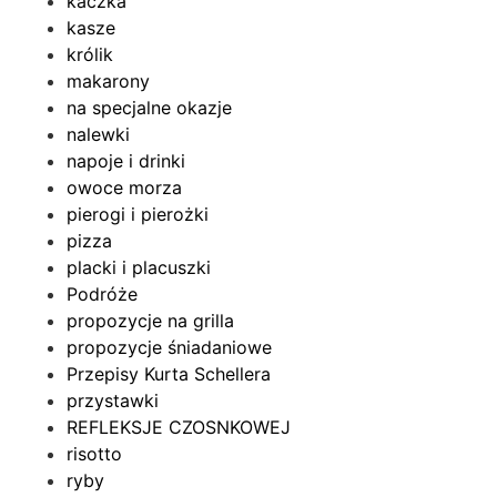
kaczka
kasze
królik
makarony
na specjalne okazje
nalewki
napoje i drinki
owoce morza
pierogi i pierożki
pizza
placki i placuszki
Podróże
propozycje na grilla
propozycje śniadaniowe
Przepisy Kurta Schellera
przystawki
REFLEKSJE CZOSNKOWEJ
risotto
ryby