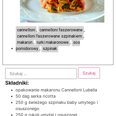
cannelloni
,
cannelloni faszerowane
,
cannelloni faszerowane szpinakiem
,
makaron
,
rurki makaronowe
,
sos
pomidorowy
,
szpinak
opakowanie makaronu Cannelloni Lubella
50 dag serka ricotta
250 g świeżego szpinaku baby umytego i
osuszonego
250 g rukoli umytej i osuszonej