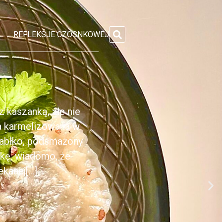
REFLEKSJE CZOSNKOWEJ
 kaszanką, ale nie
ka karmelizowana w
jabłko, podsmażony
nkę, wiadomo, że
anej[...]