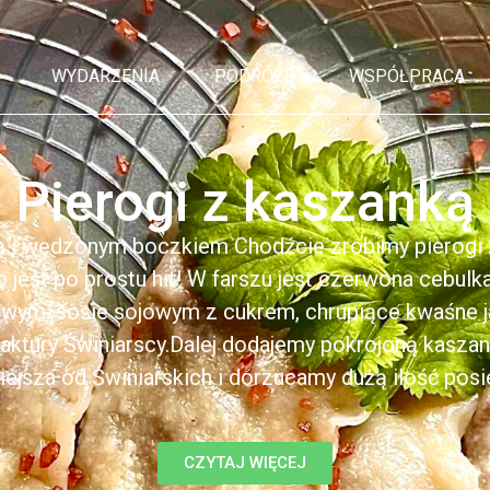
WYDARZENIA
PODRÓŻE
WSPÓŁPRACA
Pierogi z kaszanką
ą i wędzonym boczkiem Chodźcie zrobimy pierogi z
to jest po prostu hit! W farszu jest czerwona cebul
kowym, sosie sojowym z cukrem, chrupiące kwaśne 
ktury Świniarscy.Dalej dodajemy pokrojoną kasza
iejsza od Świniarskich i dorzucamy dużą ilość posiek
CZYTAJ WIĘCEJ