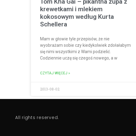
Tom Kha Gai – pikantna zupa z
krewetkami i mlekiem
kokosowym według Kurta
Schellera
Mam w głowie tyle przepisów, że nie
wyobrażam sobie czy kiedykolwiek zdołałabym
się nimi wszystkimi z Wami podzielić.
Codziennie uczę się czegoś nowego, a w
CZYTAJ WIĘCEJ »
2013-08-02
All rights reserved.