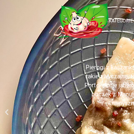
KATEGORIE
Pierogi z kaszank
takie zwyczajne, 
Porto, occie jabł
boczek z Manufa
najpyszn