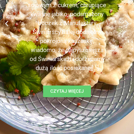
sojowym z cukrem, chrupiące
kwaśne jabłko, podsmażony
boczek z Manufaktury
Świniarscy.Dalej dodajemy
pokrojoną kaszankę,
wiadomo, że najpyszniejsza
od Świniarskich i dorzucamy
dużą ilość posiekanej[...]
CZYTAJ WIĘCEJ