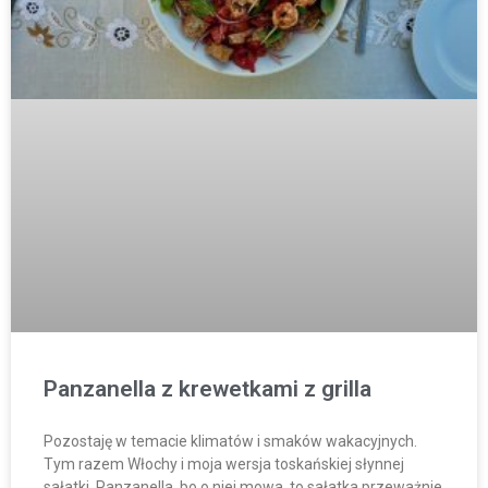
Panzanella z krewetkami z grilla
Pozostaję w temacie klimatów i smaków wakacyjnych.
Tym razem Włochy i moja wersja toskańskiej słynnej
sałatki. Panzanella, bo o niej mowa, to sałatka przeważnie