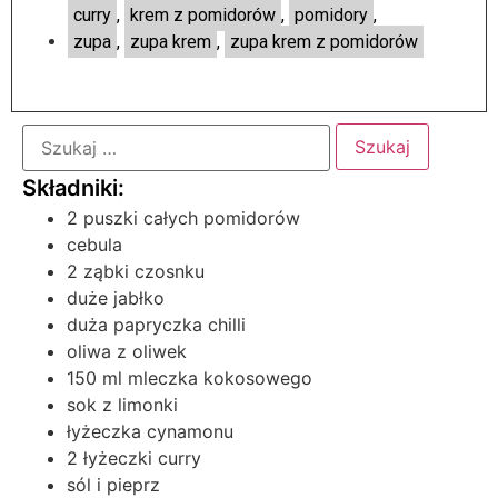
curry
,
krem z pomidorów
,
pomidory
,
zupa
,
zupa krem
,
zupa krem z pomidorów
2 puszki całych pomidorów
cebula
2 ząbki czosnku
duże jabłko
duża papryczka chilli
oliwa z oliwek
150 ml mleczka kokosowego
sok z limonki
łyżeczka cynamonu
2 łyżeczki curry
sól i pieprz