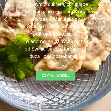
sojowym z cukrem, chrupiące
kwaśne jabłko, podsmażony
boczek z Manufaktury
Świniarscy.Dalej dodajemy
pokrojoną kaszankę,
wiadomo, że najpyszniejsza
od Świniarskich i dorzucamy
dużą ilość posiekanej[...]
CZYTAJ WIĘCEJ