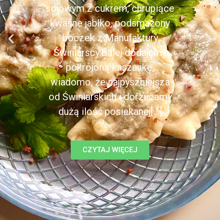
sojowym z cukrem, chrupiące
kwaśne jabłko, podsmażony
boczek z Manufaktury
Świniarscy.Dalej dodajemy
pokrojoną kaszankę,
wiadomo, że najpyszniejsza
od Świniarskich i dorzucamy
dużą ilość posiekanej[...]
CZYTAJ WIĘCEJ