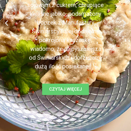
sojowym z cukrem, chrupiące
kwaśne jabłko, podsmażony
boczek z Manufaktury
Świniarscy.Dalej dodajemy
pokrojoną kaszankę,
wiadomo, że najpyszniejsza
od Świniarskich i dorzucamy
dużą ilość posiekanej[...]
CZYTAJ WIĘCEJ