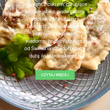
sojowym z cukrem, chrupiące
kwaśne jabłko, podsmażony
boczek z Manufaktury
Świniarscy.Dalej dodajemy
pokrojoną kaszankę,
wiadomo, że najpyszniejsza
od Świniarskich i dorzucamy
dużą ilość posiekanej[...]
CZYTAJ WIĘCEJ