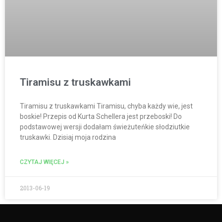
Tiramisu z truskawkami
Tiramisu z truskawkami Tiramisu, chyba każdy wie, jest
boskie! Przepis od Kurta Schellera jest przeboski! Do
podstawowej wersji dodałam świeżuteńkie słodziutkie
truskawki. Dzisiaj moja rodzina
CZYTAJ WIĘCEJ »
2013-06-19