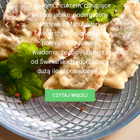
sojowym z cukrem, chrupiące
kwaśne jabłko, podsmażony
boczek z Manufaktury
Świniarscy.Dalej dodajemy
pokrojoną kaszankę,
wiadomo, że najpyszniejsza
od Świniarskich i dorzucamy
dużą ilość posiekanej[...]
CZYTAJ WIĘCEJ