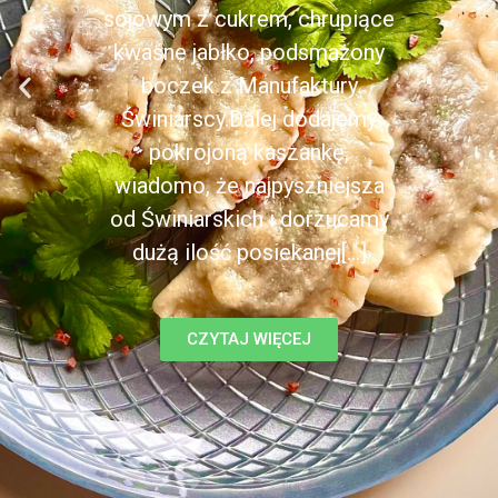
sojowym z cukrem, chrupiące
kwaśne jabłko, podsmażony
boczek z Manufaktury
Świniarscy.Dalej dodajemy
pokrojoną kaszankę,
wiadomo, że najpyszniejsza
od Świniarskich i dorzucamy
dużą ilość posiekanej[...]
CZYTAJ WIĘCEJ