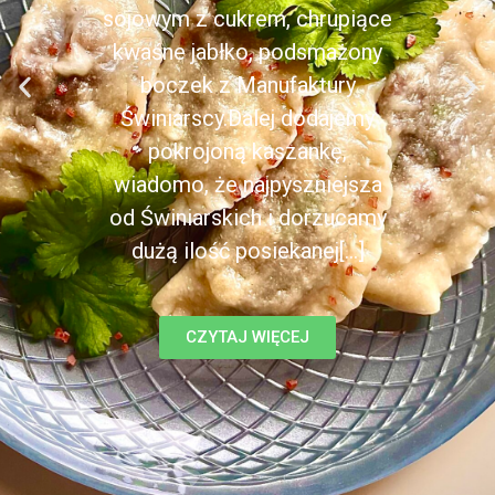
sojowym z cukrem, chrupiące
kwaśne jabłko, podsmażony
boczek z Manufaktury
Świniarscy.Dalej dodajemy
pokrojoną kaszankę,
wiadomo, że najpyszniejsza
od Świniarskich i dorzucamy
dużą ilość posiekanej[...]
CZYTAJ WIĘCEJ