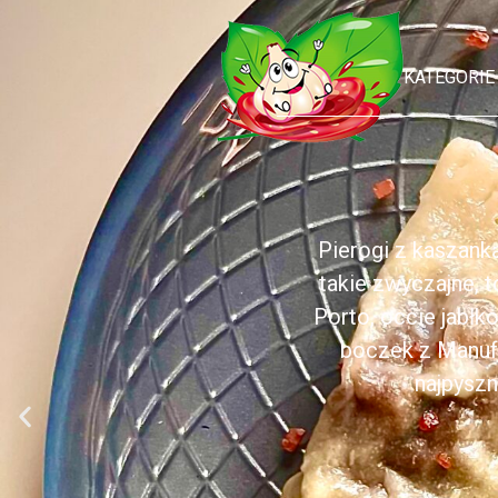
KATEGORIE
Pierogi z kaszank
takie zwyczajne, 
Porto, occie jabł
boczek z Manufa
najpyszn