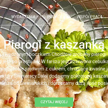
WYDARZENIA
PODRÓŻE
WSPÓŁPRACA
Pierogi z kaszanką
ą i wędzonym boczkiem Chodźcie zrobimy pierogi z
to jest po prostu hit! W farszu jest czerwona cebul
kowym, sosie sojowym z cukrem, chrupiące kwaśne 
ktury Świniarscy.Dalej dodajemy pokrojoną kasza
iejsza od Świniarskich i dorzucamy dużą ilość posiek
CZYTAJ WIĘCEJ