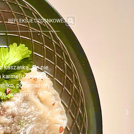
REFLEKSJE CZOSNKOWEJ
 kaszanką, ale nie
ka karmelizowana w
jabłko, podsmażony
nkę, wiadomo, że
anej[...]