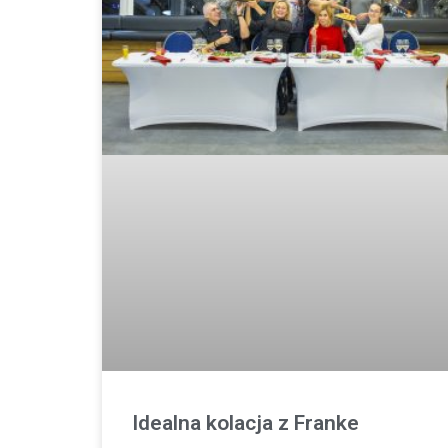
Idealna kolacja z Franke