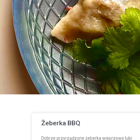
Żeberka BBQ
Dobrze przyrządzone żeberka wieprzowe lubi