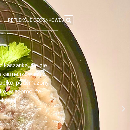
REFLEKSJE CZOSNKOWEJ
 kaszanką, ale nie
ka karmelizowana w
jabłko, podsmażony
nkę, wiadomo, że
anej[...]