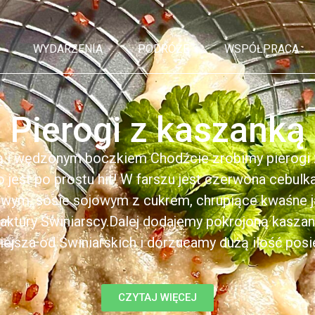
WYDARZENIA
PODRÓŻE
WSPÓŁPRACA
Pierogi z kaszanką
ą i wędzonym boczkiem Chodźcie zrobimy pierogi z
to jest po prostu hit! W farszu jest czerwona cebul
kowym, sosie sojowym z cukrem, chrupiące kwaśne 
ktury Świniarscy.Dalej dodajemy pokrojoną kasza
iejsza od Świniarskich i dorzucamy dużą ilość posiek
CZYTAJ WIĘCEJ