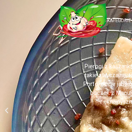
KATEGORIE
Pierogi z kaszank
takie zwyczajne, 
Porto, occie jabł
boczek z Manufa
najpyszn