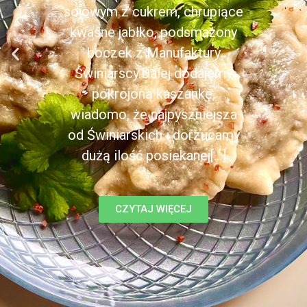
sojowym z cukrem, chrupiące
kwaśne jabłko, podsmażony
boczek z Manufaktury
Świniarscy.Dalej dodajemy
pokrojoną kaszankę,
wiadomo, że najpyszniejsza
od Świniarskich i dorzucamy
dużą ilość posiekanej[...]
CZYTAJ WIĘCEJ