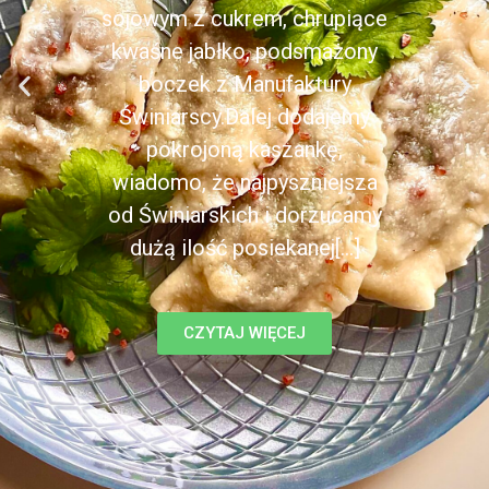
sojowym z cukrem, chrupiące
kwaśne jabłko, podsmażony
boczek z Manufaktury
Świniarscy.Dalej dodajemy
pokrojoną kaszankę,
wiadomo, że najpyszniejsza
od Świniarskich i dorzucamy
dużą ilość posiekanej[...]
CZYTAJ WIĘCEJ