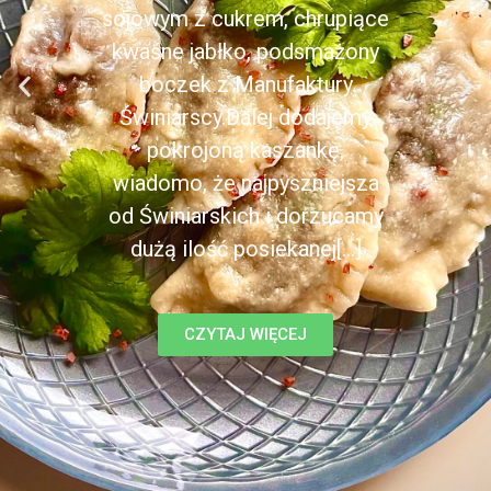
sojowym z cukrem, chrupiące
kwaśne jabłko, podsmażony
boczek z Manufaktury
Świniarscy.Dalej dodajemy
pokrojoną kaszankę,
wiadomo, że najpyszniejsza
od Świniarskich i dorzucamy
dużą ilość posiekanej[...]
CZYTAJ WIĘCEJ