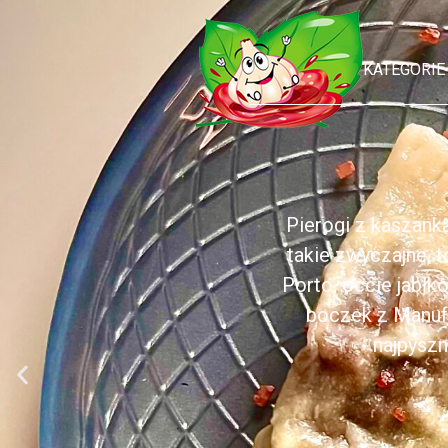
KATEGORIE
Pierogi z kaszank
takie zwyczajne, 
Porto, occie jabł
boczek z Manufa
najpyszn