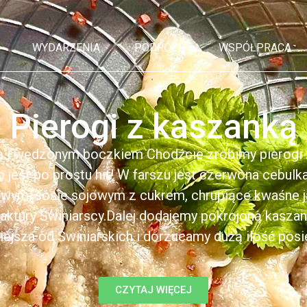
WYDARZENIA
PODRÓŻE
WSPÓŁPRACA
Pierogi z kaszanką
ą i wędzonym boczkiem Chodźcie zrobimy pierogi z
to jest po prostu hit! W farszu jest czerwona cebul
kowym, sosie sojowym z cukrem, chrupiące kwaśne 
ktury Świniarscy.Dalej dodajemy pokrojoną kasza
iejsza od Świniarskich i dorzucamy dużą ilość posiek
CZYTAJ WIĘCEJ