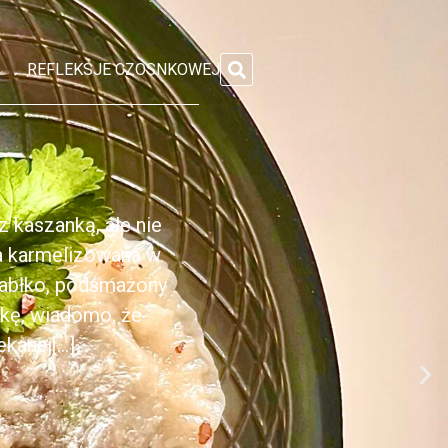
REFLEKSJE CZOSNKOWEJ
 kaszanką, ale nie
ka karmelizowana w
jabłko, podsmażony
nkę, wiadomo, że
anej[...]