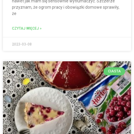
nawet jak mam się sensownie wytłumaczyć. Szczerze
przyznam, że ogrom pracy i obowiązki domowe sprawiły,
że
CZYTAJ WIĘCEJ »
2023-03-08
CIASTA