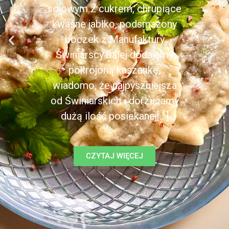
sojowym z cukrem, chrupiące
kwaśne jabłko, podsmażony
boczek z Manufaktury
Świniarscy.Dalej dodajemy
pokrojoną kaszankę,
wiadomo, że najpyszniejsza
od Świniarskich i dorzucamy
dużą ilość posiekanej[...]
CZYTAJ WIĘCEJ