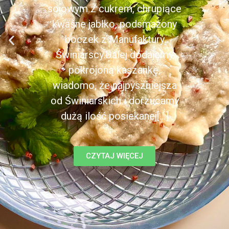
sojowym z cukrem, chrupiące
kwaśne jabłko, podsmażony
boczek z Manufaktury
Świniarscy.Dalej dodajemy
pokrojoną kaszankę,
wiadomo, że najpyszniejsza
od Świniarskich i dorzucamy
dużą ilość posiekanej[...]
CZYTAJ WIĘCEJ