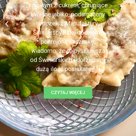
sojowym z cukrem, chrupiące
kwaśne jabłko, podsmażony
boczek z Manufaktury
Świniarscy.Dalej dodajemy
pokrojoną kaszankę,
wiadomo, że najpyszniejsza
od Świniarskich i dorzucamy
dużą ilość posiekanej[...]
CZYTAJ WIĘCEJ