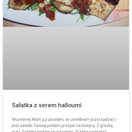
Sałatka z serem halloumi
Wcześniej Wam już pisałam, że uwielbiam przyrządzać i
jeść sałatki. Dzisiaj podam przepis na kolejną. Z grecką
nutą. Sałatkę podaje się na ciepło. Trzeba pamiętać,